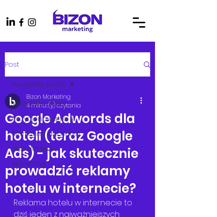
Post
Wszystkie posty
Bizon Marketing
Wszystkie posty
4 minut(y) czytania
Google Adwords dla
Pozycjonowanie AI
hoteli (teraz Google
Marketing dla hoteli
SEO dla firm
Ads) - jak skutecznie
Marketing
prowadzić reklamy
hotelu w internecie?
Reklama hotelu w internecie to 
dziś jeden z najważniejszych 