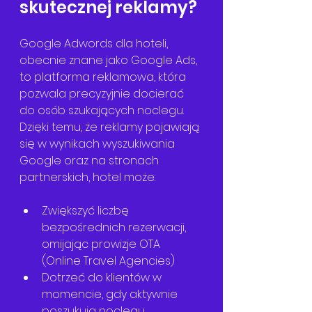
skutecznej reklamy?
Google Adwords dla hoteli, 
obecnie znane jako Google Ads, 
to platforma reklamowa, która 
pozwala precyzyjnie docierać 
do osób szukających noclegu. 
Dzięki temu, że reklamy pojawiają 
się w wynikach wyszukiwania 
Google oraz na stronach 
partnerskich, hotel może:
Zwiększyć liczbę 
bezpośrednich rezerwacji, 
omijając prowizje OTA 
(Online Travel Agencies)
Dotrzeć do klientów w 
momencie, gdy aktywnie 
poszukują noclegu