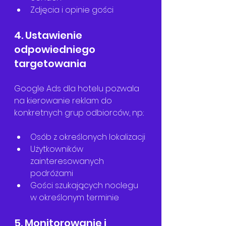
Zdjęcia i opinie gości
4. Ustawienie 
odpowiedniego 
targetowania
Google Ads dla hotelu pozwala 
na kierowanie reklam do 
konkretnych grup odbiorców, np.:
Osób z określonych lokalizacji
Użytkowników 
zainteresowanych 
podróżami
Gości szukających noclegu 
w określonym terminie
5. Monitorowanie i 