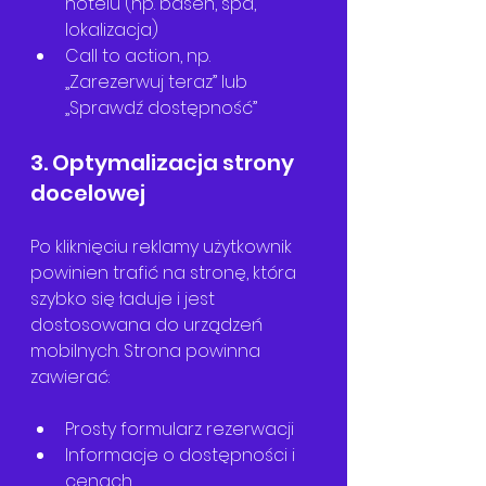
hotelu (np. basen, spa, 
lokalizacja)
Call to action, np. 
„Zarezerwuj teraz” lub 
„Sprawdź dostępność”
3. Optymalizacja strony 
docelowej
Po kliknięciu reklamy użytkownik 
powinien trafić na stronę, która 
szybko się ładuje i jest 
dostosowana do urządzeń 
mobilnych. Strona powinna 
zawierać:
Prosty formularz rezerwacji
Informacje o dostępności i 
cenach