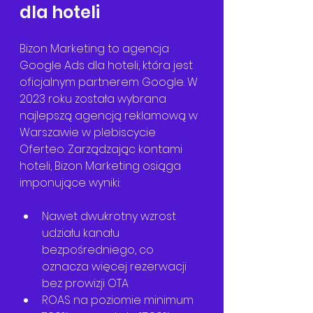
dla hoteli
Bizon Marketing to agencja 
Google Ads dla hoteli, która jest 
oficjalnym partnerem Google. W 
2023 roku została wybrana 
najlepszą agencją reklamową w 
Warszawie w plebiscycie 
Oferteo. Zarządzając kontami 
hoteli, Bizon Marketing osiąga 
imponujące wyniki:
Nawet dwukrotny wzrost 
udziału kanału 
bezpośredniego, co 
oznacza więcej rezerwacji 
bez prowizji OTA
ROAS na poziomie minimum 