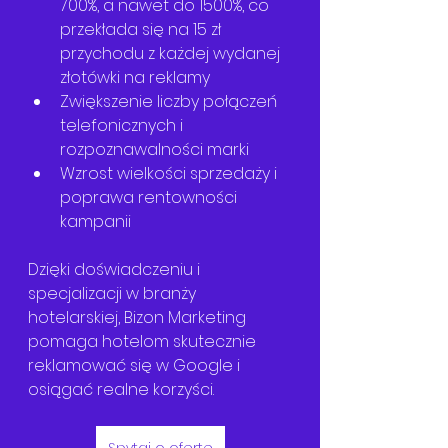
700%, a nawet do 1500%, co 
przekłada się na 15 zł 
przychodu z każdej wydanej 
złotówki na reklamy
Zwiększenie liczby połączeń 
telefonicznych i 
rozpoznawalności marki
Wzrost wielkości sprzedaży i 
poprawa rentowności 
kampanii
Dzięki doświadczeniu i 
specjalizacji w branży 
hotelarskiej, Bizon Marketing 
pomaga hotelom skutecznie 
reklamować się w Google i 
osiągać realne korzyści.