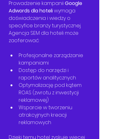
Prowadzenie kampanii 
Google 
Adwords dla hoteli
 wymaga 
doświadczenia i wiedzy o 
specyfice branży turystycznej. 
Agencja SEM dla hoteli może 
zaoferować:
Profesjonalne zarządzanie 
kampaniami
Dostęp do narzędzi i 
raportów analitycznych
Optymalizację pod kątem 
ROAS (zwrotu z inwestycji 
reklamowej)
Wsparcie w tworzeniu 
atrakcyjnych kreacji 
reklamowych
Dzięki temu hotel zyskuje więcej 