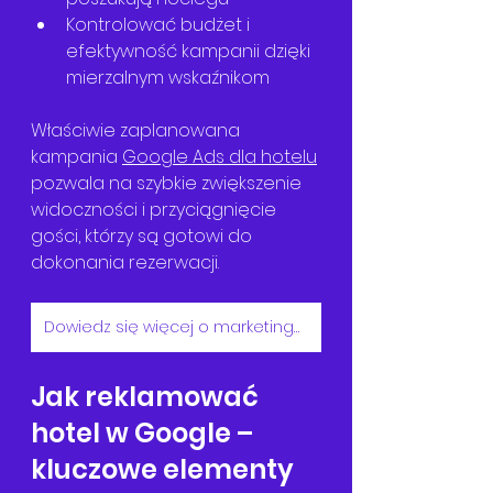
Kontrolować budżet i 
efektywność kampanii dzięki 
mierzalnym wskaźnikom
Właściwie zaplanowana 
kampania 
Google Ads dla hotelu
pozwala na szybkie zwiększenie 
widoczności i przyciągnięcie 
gości, którzy są gotowi do 
dokonania rezerwacji.
Dowiedz się więcej o marketingu dla hoteli
Jak reklamować 
hotel w Google – 
kluczowe elementy 