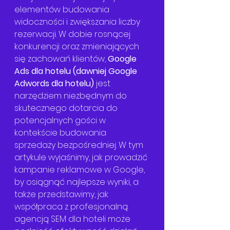
elementów budowania 
widoczności i zwiększania liczby 
rezerwacji. W dobie rosnącej 
konkurencji oraz zmieniających 
się zachowań klientów, 
Google 
Ads dla hotelu (dawniej Google 
Adwords dla hotelu)
 jest 
narzędziem niezbędnym do 
skutecznego dotarcia do 
potencjalnych gości w 
kontekście budowania 
sprzedaży bezpośredniej. W tym 
artykule wyjaśnimy, jak prowadzić 
kampanie reklamowe w Google, 
by osiągnąć najlepsze wyniki, a 
także przedstawimy, jak 
współpraca z profesjonalną 
agencją SEM dla hoteli może 