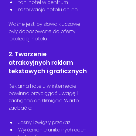
tani hotel w centrum
rezerwacja hotelu online
Ważne jest, by słowa kluczowe 
były dopasowane do oferty i 
lokalizacji hotelu.
2. Tworzenie 
atrakcyjnych reklam 
tekstowych i graficznych
Reklama hotelu w internecie 
powinna przyciągać uwagę i 
zachęcać do kliknięcia. Warto 
zadbać o:
Jasny i zwięzły przekaz
Wyróżnienie unikalnych cech 