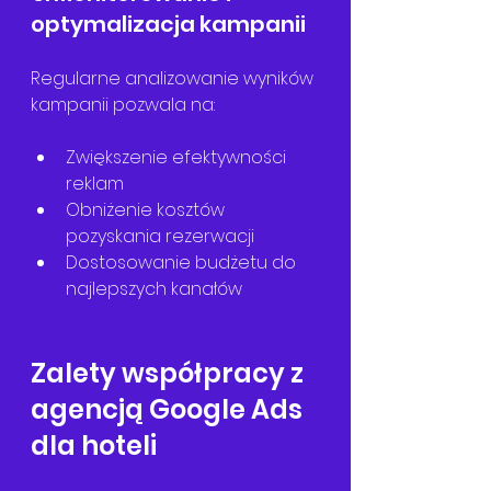
optymalizacja kampanii
Regularne analizowanie wyników 
kampanii pozwala na:
Zwiększenie efektywności 
reklam
Obniżenie kosztów 
pozyskania rezerwacji
Dostosowanie budżetu do 
najlepszych kanałów
Zalety współpracy z 
agencją Google Ads 
dla hoteli