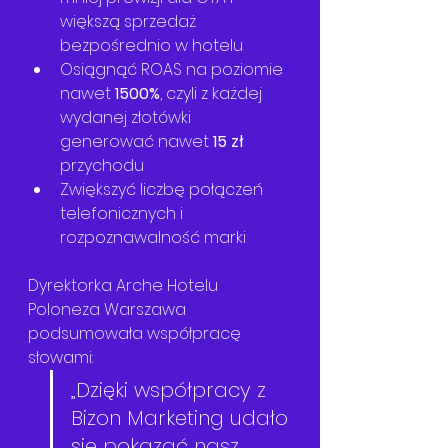
większą sprzedaż 
bezpośrednio w hotelu
Osiągnąć ROAS na poziomie 
nawet 
1500%
, czyli z każdej 
wydanej złotówki 
generować nawet 
15 zł
przychodu
Zwiększyć liczbę połączeń 
telefonicznych i 
rozpoznawalność marki
Dyrektorka Arche Hotelu 
Poloneza Warszawa 
podsumowała współpracę 
słowami:  
„Dzięki współpracy z 
Bizon Marketing udało 
się pokazać nasz 