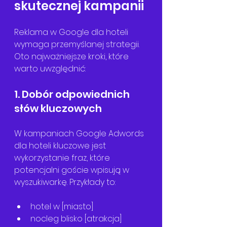
skutecznej kampanii
Reklama w Google dla hoteli 
wymaga przemyślanej strategii. 
Oto najważniejsze kroki, które 
warto uwzględnić:
1. Dobór odpowiednich 
słów kluczowych
W kampaniach Google Adwords 
dla hoteli kluczowe jest 
wykorzystanie fraz, które 
potencjalni goście wpisują w 
wyszukiwarkę. Przykłady to:
hotel w [miasto]
nocleg blisko [atrakcja]