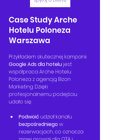
Spytaj o ofertę
Case Study Arche 
Hotelu Poloneza 
Warszawa
Przykładem skutecznej kampanii 
Google Ads dla hotelu
 jest 
współpraca Arche Hotelu 
Poloneza z agencją Bizon 
Marketing. Dzięki 
profesjonalnemu podejściu 
udało się:
Podwoić
 udział kanału 
bezpośredniego
 w 
rezerwacjach, co oznacza 
mniej prowizji dla OTA i 