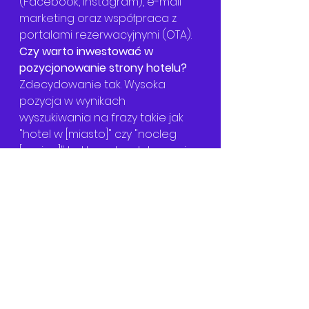
(Facebook, Instagram), e-mail 
marketing oraz współpraca z 
portalami rezerwacyjnymi (OTA).
Czy warto inwestować w 
pozycjonowanie strony hotelu?
Zdecydowanie tak. Wysoka 
pozycja w wynikach 
wyszukiwania na frazy takie jak 
"hotel w [miasto]" czy "nocleg 
[region]" to klucz do zdobywania 
rezerwacji bezpośrednich, które 
są bardziej opłacalne niż te z 
portali OTA.
Dowiedz się więcej
Marketing dla hoteli