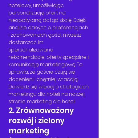
hotelowy, umożliwiając 
personalizację ofert na 
niespotykaną dotąd skalę. Dzięki 
analizie danych o preferencjach 
i zachowaniach gości, możesz 
dostarczać im 
spersonalizowane 
rekomendacje, oferty specjalne i 
komunikację marketingową. To 
sprawia, że goście czują się 
docenieni i chętniej wracają. 
Dowiedz się więcej o strategiach 
marketingu dla hoteli na naszej 
stronie: 
marketing dla hoteli
2. Zrównoważony 
rozwój i zielony 
marketing