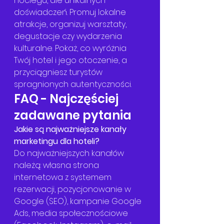
noclegu, ale unikalnych 
doświadczeń. Promuj lokalne 
atrakcje, organizuj warsztaty, 
degustacje czy wydarzenia 
kulturalne. Pokaż, co wyróżnia 
Twój hotel i jego otoczenie, a 
przyciągniesz turystów 
spragnionych autentyczności.
FAQ - Najczęściej 
zadawane pytania
Jakie są najważniejsze kanały 
marketingu dla hoteli?
Do najważniejszych kanałów 
należą: własna strona 
internetowa z systemem 
rezerwacji, pozycjonowanie w 
Google (SEO), kampanie Google 
Ads, media społecznościowe 