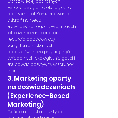
Coraz więcej podróżnych 
zwraca uwagę na ekologiczne 
praktyki hoteli. Komunikowanie 
działań na rzecz 
zrównoważonego rozwoju, takich 
jak oszczędzanie energii, 
redukcja odpadów czy 
korzystanie z lokalnych 
produktów, może przyciągnąć 
świadomych ekologicznie gości i 
zbudować pozytywny wizerunek 
marki.
3. Marketing oparty 
na doświadczeniach 
(Experience-Based 
Marketing)
Goście nie szukają już tylko 