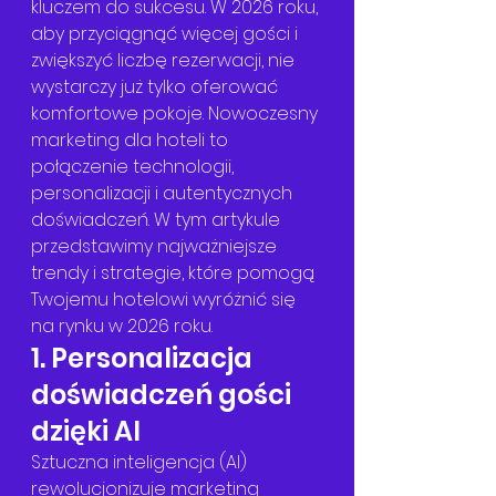
kluczem do sukcesu. W 2026 roku, 
aby przyciągnąć więcej gości i 
zwiększyć liczbę rezerwacji, nie 
wystarczy już tylko oferować 
komfortowe pokoje. Nowoczesny 
marketing dla hoteli to 
połączenie technologii, 
personalizacji i autentycznych 
doświadczeń. W tym artykule 
przedstawimy najważniejsze 
trendy i strategie, które pomogą 
Twojemu hotelowi wyróżnić się 
na rynku w 2026 roku.
1. Personalizacja 
doświadczeń gości 
dzięki AI
Sztuczna inteligencja (AI) 
rewolucjonizuje marketing 