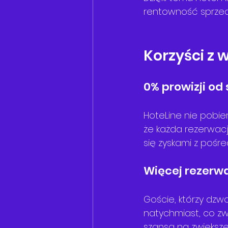
rentowność sprzed
Korzyści z 
0% prowizji od
HoteLine nie pobier
że każda rezerwacja
się zyskami z pośre
Więcej rezerw
Goście, którzy dzw
natychmiast, co zw
szansa na zwiększe