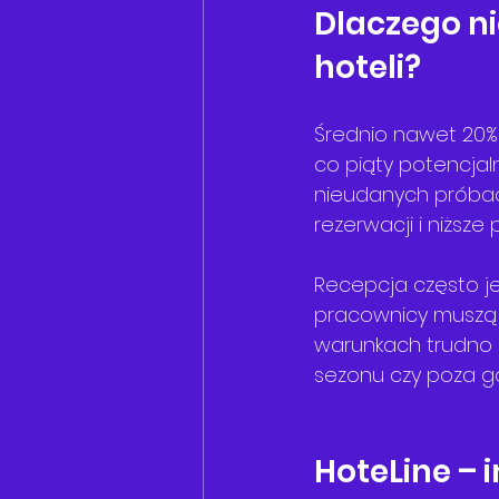
Dlaczego ni
hoteli?
Średnio nawet 20%
co piąty potencjal
nieudanych próbac
rezerwacji i niższe 
Recepcja często je
pracownicy muszą r
warunkach trudno 
sezonu czy poza g
HoteLine – 