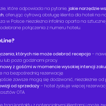
zie, które odpowiada na pytanie, 
jakie narzędzie ws
ch
, oferując cyfrową obsługę klienta dla hoteli na 
za w Polsce niezależna infolinia oparta na sztucznej i
eodebrane połączenia z numeru hotelu.
eLine?
ączenia, których nie może odebrać recepcja
 – nawe
u lub poza godzinami pracy.
mowy z gośćmi w momencie wysokiej intencji zak
e na bezpośrednią rezerwację.
goście zawsze mogą się dodzwonić, niezależnie od p
owizji od sprzedaży
 – hotel zyskuje więcej rezerwacj
osztów OTA.
ie traci kontaktu z potencjalnymi klientami i może zw