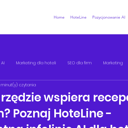
Home
HoteLine
Pozycjonowanie AI
 AI
Marketing dla hoteli
SEO dla firm
Marketing
 minut(y) czytania
arzędzie wspiera recep
? Poznaj HoteLine -