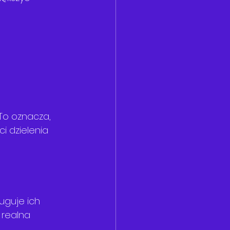
 To oznacza, 
i dzielenia 
uguje ich 
 realna 