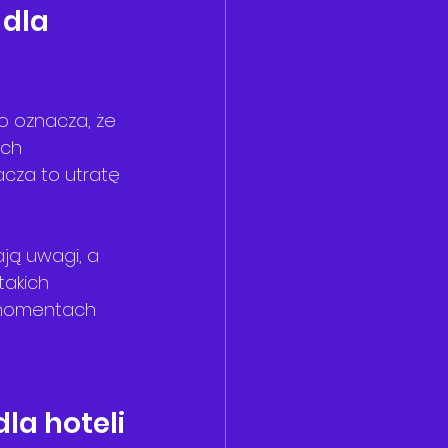
dla 
o oznacza, że 
óch 
cza to utratę 
ją uwagi, a 
akich 
 momentach 
la hoteli