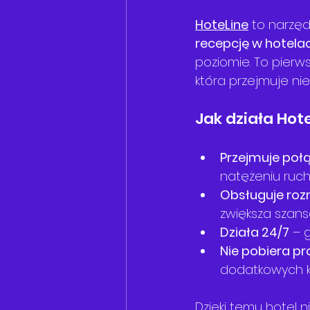
HoteLine
 to narzęd
recepcję w hotela
poziomie. To pierws
która przejmuje ni
Jak działa Hot
Przejmuje poł
natężeniu ruch
Obsługuje roz
zwiększa szans
Działa 24/7
 – 
Nie pobiera pr
dodatkowych k
Dzięki temu hotel n