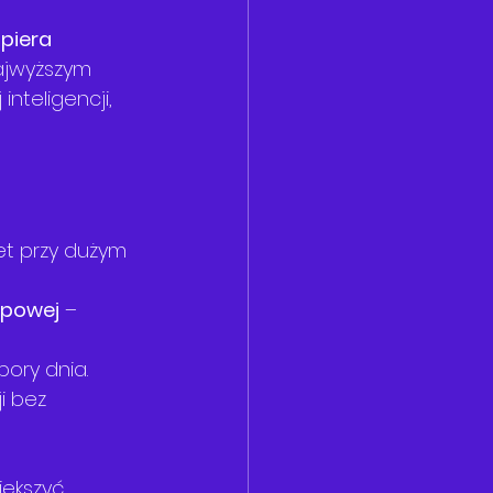
piera 
najwyższym 
nteligencji, 
t przy dużym 
upowej
 – 
ory dnia.
i bez 
iększyć 