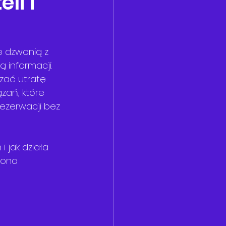
li i
e dzwonią z 
 informacji. 
zać utratę 
zań, które 
rezerwacji bez 
 jak działa 
zona 