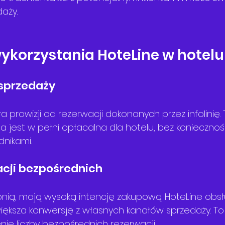
aży.
wykorzystania HoteLine w hotelu
 sprzedaży
a prowizji od rezerwacji dokonanych przez infolinię.
 jest w pełni opłacalna dla hotelu, bez koniecznośc
dnikami.
acji bezpośrednich
onią, mają wysoką intencję zakupową. HoteLine obsł
iększa konwersję z własnych kanałów sprzedaży. To
nie liczby bezpośrednich rezerwacji.