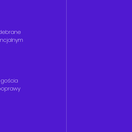
odebrane 
encjalnym 
 gościa 
 poprawy 