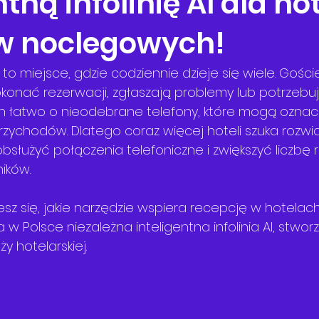
tną infolinię AI dla hote
w noclegowych!
o miejsce, gdzie codziennie dzieje się wiele. Gości
konać rezerwacji, zgłaszają problemy lub potrzebują
h łatwo o nieodebrane telefony, które mogą oznac
rzychodów. Dlatego coraz więcej hoteli szuka rozwią
bsłużyć połączenia telefoniczne i zwiększyć liczbę 
ików.
z się, jakie narzędzie wspiera recepcję w hotelach i
 w Polsce niezależna inteligentna infolinia AI, stwor
y hotelarskiej.