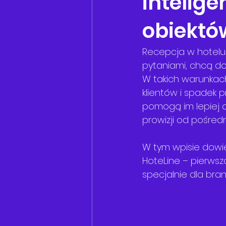
inteligen
obiektó
Recepcja w hotelu t
pytaniami, chcą do
W takich warunkac
klientów i spadek p
pomogą im lepiej o
prowizji od pośredn
W tym wpisie dowies
HoteLine – pierwsza
specjalnie dla branż