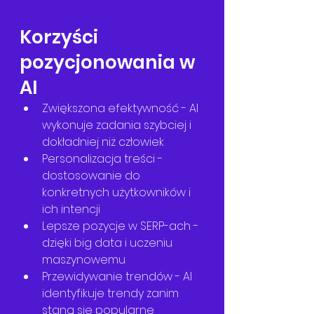
Korzyści 
pozycjonowania w 
AI
Zwiększona efektywność - AI 
wykonuje zadania szybciej i 
dokładniej niż człowiek
Personalizacja treści - 
dostosowanie do 
konkretnych użytkowników i 
ich intencji
Lepsze pozycje w SERP-ach - 
dzięki big data i uczeniu 
maszynowemu
Przewidywanie trendów - AI 
identyfikuje trendy zanim 
staną się popularne