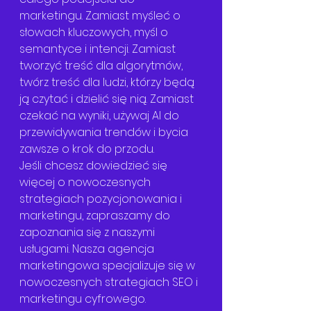
marketingu. Zamiast myśleć o 
słowach kluczowych, myśl o 
semantyce i intencji. Zamiast 
tworzyć treść dla algorytmów, 
twórz treść dla ludzi, którzy będą 
ją czytać i dzielić się nią. Zamiast 
czekać na wyniki, używaj AI do 
przewidywania trendów i bycia 
zawsze o krok do przodu.
Jeśli chcesz dowiedzieć się 
więcej o nowoczesnych 
strategiach pozycjonowania i 
marketingu, zapraszamy do 
zapoznania się z naszymi 
usługami. Nasza 
agencja 
marketingowa
 specjalizuje się w 
nowoczesnych strategiach SEO i 
marketingu cyfrowego.