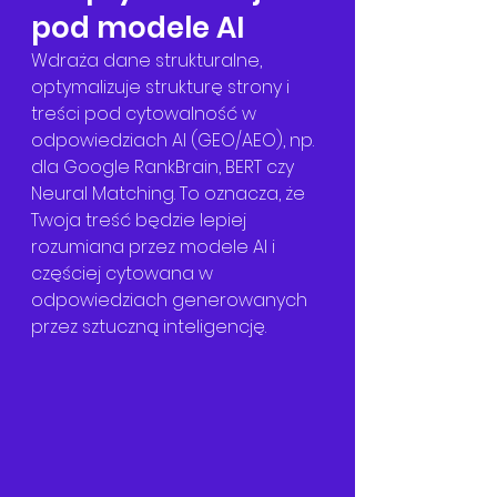
pod modele AI
Wdraża dane strukturalne, 
optymalizuje strukturę strony i 
treści pod cytowalność w 
odpowiedziach AI (GEO/AEO), np. 
dla Google RankBrain, BERT czy 
Neural Matching. To oznacza, że 
Twoja treść będzie lepiej 
rozumiana przez modele AI i 
częściej cytowana w 
odpowiedziach generowanych 
przez sztuczną inteligencję.