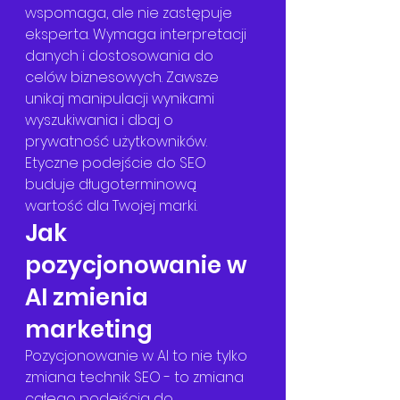
wspomaga, ale nie zastępuje 
eksperta. Wymaga interpretacji 
danych i dostosowania do 
celów biznesowych. Zawsze 
unikaj manipulacji wynikami 
wyszukiwania i dbaj o 
prywatność użytkowników. 
Etyczne podejście do SEO 
buduje długoterminową 
wartość dla Twojej marki.
Jak 
pozycjonowanie w 
AI zmienia 
marketing
Pozycjonowanie w AI to nie tylko 
zmiana technik SEO - to zmiana 
całego podejścia do 