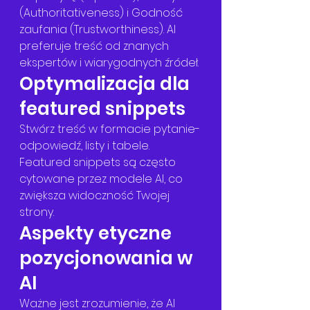
(Authoritativeness) i Godność 
zaufania (Trustworthiness). AI 
preferuje treść od znanych 
ekspertów i wiarygodnych źródeł.
Optymalizacja dla 
featured snippets
Stwórz treść w formacie pytanie-
odpowiedź, listy i tabele. 
Featured snippets są często 
cytowane przez modele AI, co 
zwiększa widoczność Twojej 
strony.
Aspekty etyczne 
pozycjonowania w 
AI
Ważne jest zrozumienie, że AI 