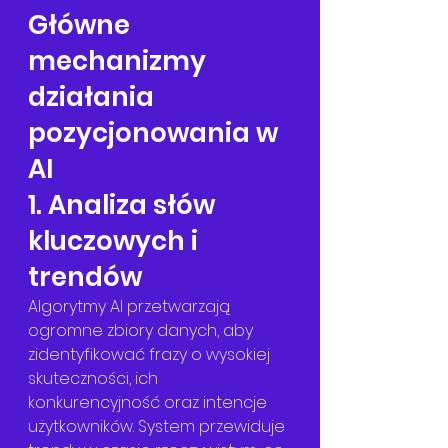
Główne 
mechanizmy 
działania 
pozycjonowania w 
AI
1. Analiza słów 
kluczowych i 
trendów
Algorytmy AI przetwarzają 
ogromne zbiory danych, aby 
zidentyfikować frazy o wysokiej 
skuteczności, ich 
konkurencyjność oraz intencje 
użytkowników. System przewiduje 