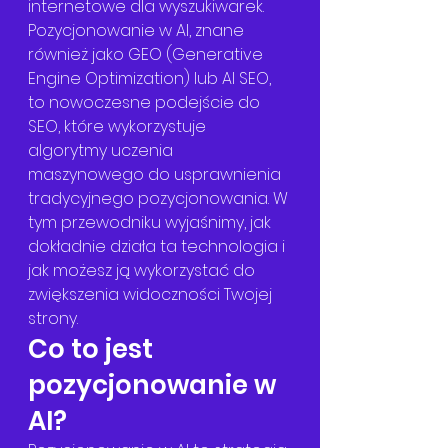
internetowe dla wyszukiwarek. 
Pozycjonowanie w AI, znane 
również jako GEO (Generative 
Engine Optimization) lub AI SEO, 
to nowoczesne podejście do 
SEO, które wykorzystuje 
algorytmy uczenia 
maszynowego do usprawnienia 
tradycyjnego pozycjonowania. W 
tym przewodniku wyjaśnimy, jak 
dokładnie działa ta technologia i 
jak możesz ją wykorzystać do 
zwiększenia widoczności Twojej 
strony.
Co to jest 
pozycjonowanie w 
AI?