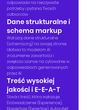
odpowiada na rzeczywiste 
potrzeby i pytania Twoich 
odbiorców.
Dane strukturalne i 
schema markup
Wdrażaj dane strukturalne 
(schema.org) na swojej stronie. 
Ułatwia to modelom AI 
zrozumienie zawartości i 
zwiększa szanse na cytowanie w 
odpowiedziach generowanych 
przez AI.
Treść wysokiej 
jakości i E-E-A-T
Stwórz treść, która wykazuje 
Doświadczenie (Experience), 
Ekspertyzę (Expertise), Autorytet 