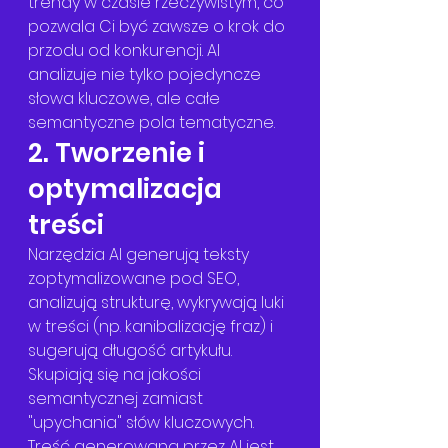
trendy w czasie rzeczywistym, co 
pozwala Ci być zawsze o krok do 
przodu od konkurencji. AI 
analizuje nie tylko pojedyncze 
słowa kluczowe, ale całe 
semantyczne pola tematyczne.
2. Tworzenie i 
optymalizacja 
treści
Narzędzia AI generują teksty 
zoptymalizowane pod SEO, 
analizują strukturę, wykrywają luki 
w treści (np. kanibalizację fraz) i 
sugerują długość artykułu. 
Skupiają się na jakości 
semantycznej zamiast 
"upychania" słów kluczowych. 
Treść generowana przez AI jest 