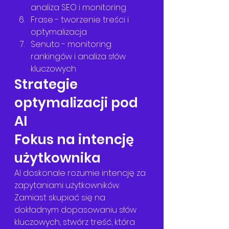
analiza SEO i monitoring
Frase - tworzenie treści i 
optymalizacja
Senuto - monitoring 
rankingów i analiza słów 
kluczowych
Strategie 
optymalizacji pod 
AI
Fokus na intencję 
użytkownika
AI doskonale rozumie intencję za 
zapytaniami użytkowników. 
Zamiast skupiać się na 
dokładnym dopasowaniu słów 
kluczowych, stwórz treść, która 