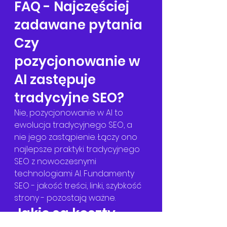
FAQ - Najczęściej 
zadawane pytania
Czy 
pozycjonowanie w 
AI zastępuje 
tradycyjne SEO?
Nie, pozycjonowanie w AI to 
ewolucja tradycyjnego SEO, a 
nie jego zastąpienie. Łączy ono 
najlepsze praktyki tradycyjnego 
SEO z nowoczesnymi 
technologiami AI. Fundamenty 
SEO - jakość treści, linki, szybkość 
strony - pozostają ważne.
Jakie są koszty 