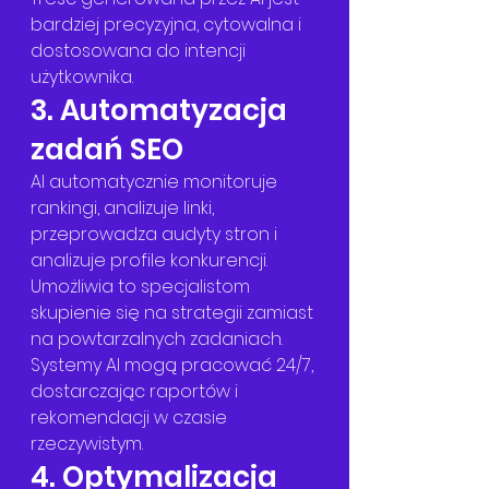
bardziej precyzyjna, cytowalna i 
dostosowana do intencji 
użytkownika.
3. Automatyzacja 
zadań SEO
AI automatycznie monitoruje 
rankingi, analizuje linki, 
przeprowadza audyty stron i 
analizuje profile konkurencji. 
Umożliwia to specjalistom 
skupienie się na strategii zamiast 
na powtarzalnych zadaniach. 
Systemy AI mogą pracować 24/7, 
dostarczając raportów i 
rekomendacji w czasie 
rzeczywistym.
4. Optymalizacja 