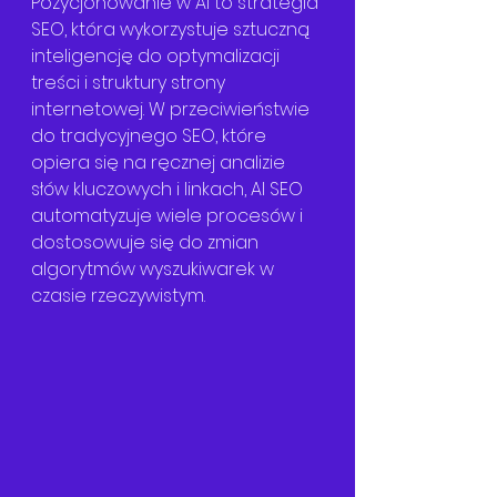
Pozycjonowanie w AI to strategia 
SEO, która wykorzystuje sztuczną 
inteligencję do optymalizacji 
treści i struktury strony 
internetowej. W przeciwieństwie 
do tradycyjnego SEO, które 
opiera się na ręcznej analizie 
słów kluczowych i linkach, AI SEO 
automatyzuje wiele procesów i 
dostosowuje się do zmian 
algorytmów wyszukiwarek w 
czasie rzeczywistym.