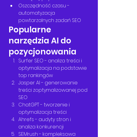
Oszczędność czasu - 
automatyzacja 
powtarzalnych zadań SEO
Popularne 
narzędzia AI do 
pozycjonowania
Surfer SEO - analiza treści i 
optymalizacja na podstawie 
top rankingów
Jasper AI - generowanie 
treści zoptymalizowanej pod 
SEO
ChatGPT - tworzenie i 
optymalizacja treści
Ahrefs - audyty stron i 
analiza konkurencji
SEMrush - kompleksowa 