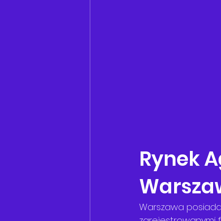
Rynek Ag
Warsza
Warszawa posiada 
zarejestrowanymi f