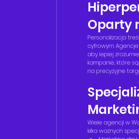
Hiperper
Oparty 
Personalizacja tre
cyfrowym. Agencje 
aby lepiej zrozumi
kampanie, które są
na precyzyjne tar
Specjali
Marketi
Wiele agencji w Wa
kilka ważnych specja