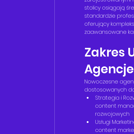
stolicy osiągają ś
standardzie profes
oferujący kompleks
zaawansowane kam
Zakres 
Agencje
Nowoczesne agenc
dostosowanych do 
Strategia i Roz
content manag
rozwojowych
Usługi Marketi
content market