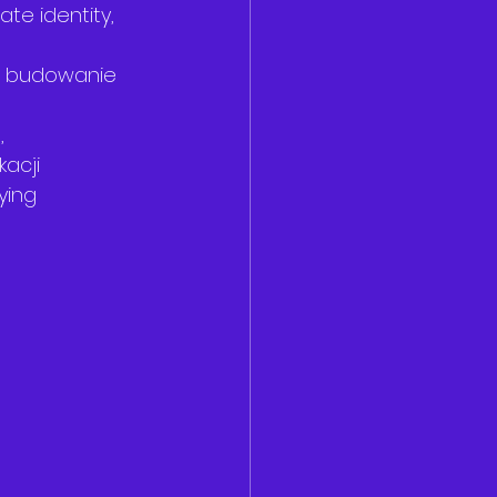
e identity, 
, budowanie 
, 
acji 
ying