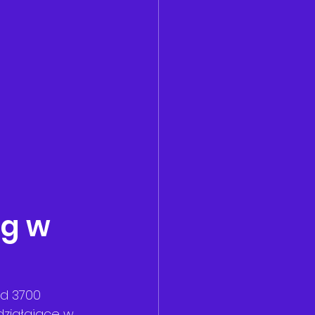
g w 
d 3700 
działające w 