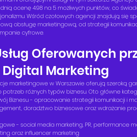
rednią ocenę 4.98 na 5 możliwych punktów, co świad
jonalizmu. Wśród czołowych agencji znajdują się spe
ową obsługę marketingową, od strategii komunikac
panie cyfrowe.
Usług Oferowanych prz
 Digital Marketing
je marketingowe w Warszawie oferują szeroką ga
potrzeb różnych typów biznesu. Oto główne katego
wój Biznesu - opracowanie strategii komunikacji i ma
ement, doradztwo biznesowe oraz wdrażanie pr
ngowe - social media marketing, PR, performance ma
ing oraz influencer marketing