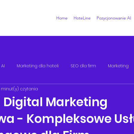
Home
HoteLine
Pozycjonowanie AI
 AI
Marketing dla hoteli
SEO dla firm
Marketing
 minut(y) czytania
 Digital Marketing
a - Kompleksowe Usł