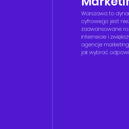
Marketi
Warszawa to dynam
cyfrowego jest niez
zaawansowane roz
internecie i zwięks
agencje marketingo
jak wybrać odpowie