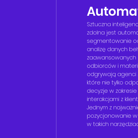
Automa
Sztuczna inteligen
zdolna jest automa
segmentowanie odb
analizę danych beh
zaawansowanych a
odbiorców i materi
odgrywają agenci A
które nie tylko od
decyzje w zakresie 
interakcjami z klien
Jednym z najważni
pozycjonowanie w A
w takich narzędziac