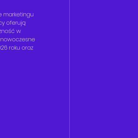
e marketingu 
cy oferują 
zność w 
ją nowoczesne 
26 roku oraz 