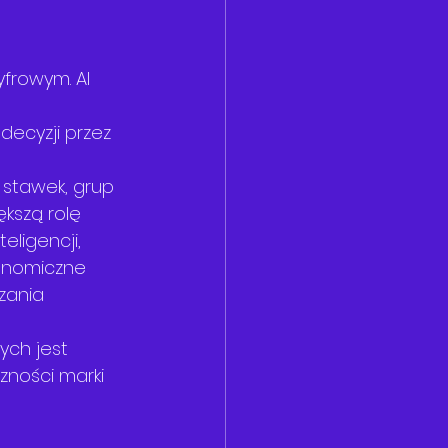
frowym. AI 
ecyzji przez 
tawek, grup 
kszą rolę 
ligencji, 
onomiczne 
zania 
ch jest 
zności marki 