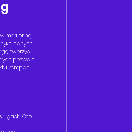
g 
 w marketingu 
tykę danych, 
mogą tworzyć 
anych pozwala 
tu kampanii.
sługach. Oto 