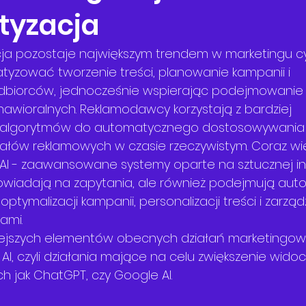
tyzacja
cja pozostaje największym trendem w marketingu cy
tyzować tworzenie treści, planowanie kampanii i 
iorców, jednocześnie wspierając podejmowanie d
awioralnych. Reklamodawcy korzystają z bardziej 
lgorytmów do automatycznego dostosowywania s
ałów reklamowych w czasie rzeczywistym. Coraz wię
I - zaawansowane systemy oparte na sztucznej inte
powiadają na zapytania, ale również podejmują aut
optymalizacji kampanii, personalizacji treści i zarząd
tami.
ejszych elementów obecnych działań marketingowy
I, czyli działania mające na celu zwiększenie widoc
h jak ChatGPT, czy Google AI.