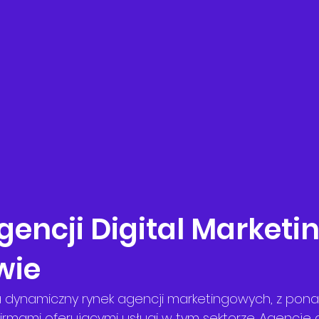
encji Digital Marketin
wie
dynamiczny rynek agencji marketingowych, z pona
irmami oferującymi usługi w tym sektorze. Agencje 