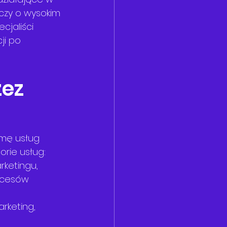
czy o wysokim 
cjaliści 
ji po 
ez 
mę usług 
rie usług:
rketingu, 
ocesów 
rketing, 